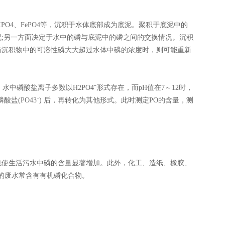
AIPO4、FePO4等，沉积于水体底部成为底泥。聚积于底泥中的
;另一方面决定于水中的磷与底泥中的磷之间的交换情况。沉积
当沉积物中的可溶性磷大大超过水体中磷的浓度时，则可能重新
，水中磷酸盐离子多数以H2PO4ˉ形式存在，而pH值在7～12时，
盐(PO43ˉ) 后，再转化为其他形式。此时测定PO的含量，测
也使生活污水中磷的含量显著增加。此外，化工、造纸、橡胶、
放的废水常含有有机磷化合物。