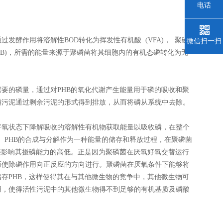
电话
酵作用将溶解性BOD转化为挥发性有机酸 (VFA)， 聚磷
微信扫一扫
PHB)，所需的能量来源于聚磷菌将其细胞内的有机态磷转化为无
要的磷量，通过对PHB的氧化代谢产生能量用于磷的吸收和聚
磷污泥通过剩余污泥的形式得到排放，从而将磷从系统中去除。
好氧状态下降解吸收的溶解性有机物获取能量以吸收磷，在整个
者。PHB的合成与分解作为一种能量的储存和释放过程，在聚磷菌
接影响其摄磷能力的高低。正是因为聚磷菌在厌氧好氧交替运行
而使除磷作用向正反应的方向进行。聚磷菌在厌氧条件下能够将
存PHB，这样使得其在与其他微生物的竞争中，其他微生物可
用，使得活性污泥中的其他微生物得不到足够的有机基质及磷酸