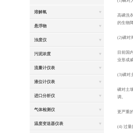
(1)磷
溶解氧
高磷洗
的生物
悬浮物
(2)磷
浊度仪
目前国
污泥浓度
业形成
流量计仪表
(3)磷
液位计仪表
磷对土
进口分析仪
调。
气体检测仪
更严重
温度变送器仪表
(4) 