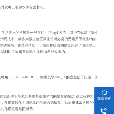
高时就可以引起水体富营养化。
活废水的含磷量一般在10～15mg/L左右，其中70%是可溶性
性污泥法中，磷作为微生物正常生长所必需的元素用于微生物菌
的除磷效果。在某些情况下，微生物吸收的磷量超过了微生物正
正是利用生物超量除磷的原理而发展起来的。
可知，C: N: P=46 : 8: 1。如果废水中N、P的含量低于此值，则
在厌氧条件下能充分释放其细胞体内的聚合磷酸盐(该过程称为厌
在线咨询
磷)，并将其转化为细胞体内的聚合磷酸盐，从而形成富含磷的生
菌的作用机理如图所示。