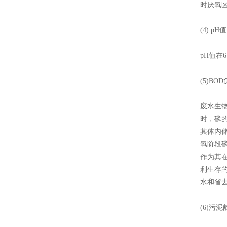
时厌氧
(4) pH值
pH值在
(5)B
废水生物
时，磷
其体内
氧阶段
作为其
利生存的
水和省
(6)污泥