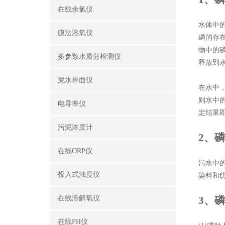
在线余氯仪
水体中的
膜法溶氧仪
磷的存
物中的
多参数水质分检测仪
释放到
泥水界面仪
在水中，
则水中的
电导率仪
定结果
污泥浓度计
2、
在线ORP仪
污水中
投入式浊度仪
染料和
在线溶解氧仪
3、
在线PH仪