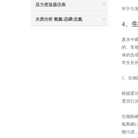
压力变送器仪表
对于引
水质分析 氨氮/总磷/总氮
4、
废水中磷
的。常
体的合
常生长
1、生
根据霍尔米
需另行
生物除
氧释磷
物污泥