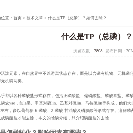
的位置：
首页
>
技术文章
> 什么是TP（总磷）？如何去除？
什么是TP（总磷）
浏览次数：
2808
发布日期：
202
种活泼元素，在自然界中不以游离状态存在，而是以含磷有机物、无机磷化
与无机磷两类。
几乎都以各种磷酸盐形式存在，包括正磷酸盐、偏磷酸盐、磷酸氢盐、磷
磷农yao，如le果、甲基对硫lin、乙基对硫lin、马拉硫lin等构成
%左右，多以葡萄糖-6-磷酸、2-磷酸-甘油酸及磷肌酸等形式存在。溶解磷占总
化成磷酸盐才能去除，本文的除磷介绍，只介绍磷酸盐的去除！
磷是怎样转化？影响因素有哪些？