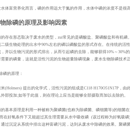
发水体富营养化而言，磷的作用远大于氮的作用，水体中磷的浓度不是很
生物除磷的原理及影响因素
的存在形态取决于废水的类型，zui常见的是磷酸盐、聚磷酸盐和有机磷。生
规二级生物处理的出水中90%左右的磷以磷酸盐的形式存在。在传统的活
成，并以生物污泥的形式排出，从而引起磷的去除，能够获得10%～30%
所需要的磷量，这就是活性污泥的生物超量除磷现象，废水生物除磷技术
物除磷的原理：
(Holmers) 提出的化学式，活性污泥的组成是C118 H170O51N17P，由此
从外部投加;如等于此值，则在理论上应当是能够全部摄取而加以去除的。
磷的基本原理是利用一种被称为聚磷菌(也称为除磷菌、磷细菌等)的细菌
);而在好氧条件下又能超过其生理需要从水中吸收磷 (该过程称为好氧吸
，通过沉淀从系统中排出这种富磷污泥，达到从废水中除磷的效果。聚磷