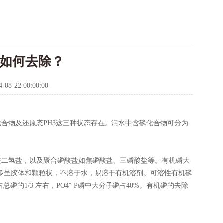
？如何去除？
4-08-22 00:00:00
合物及还原态PH3这三种状态存在。污水中含磷化合物可分为
酸二氢盐，以及聚合磷酸盐如焦磷酸盐、三磷酸盐等。有机磷大
，他们大多呈胶体和颗粒状，不溶于水，易溶于有机溶剂。可溶性有机磷
磷的1/3 左右，PO4ˉ-P磷中大分子磷占40%。有机磷的去除