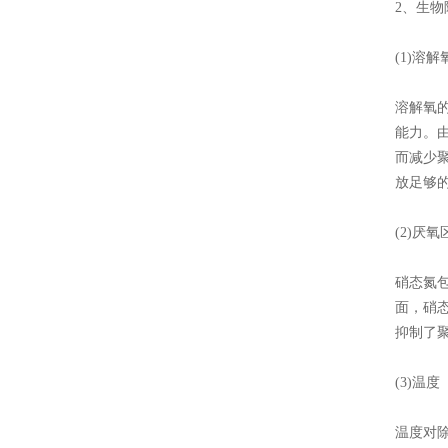
2、生
(1)溶解
溶解氧
能力。由
而减少
放足够的
(2)厌
硝态氮
面，硝
抑制了
(3)温度
温度对