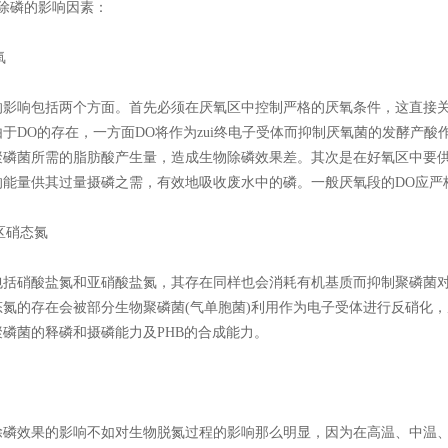
物除磷的影响因素：
氧
的影响包括两个方面。首先必须在厌氧区中控制严格的厌氧条件，这直接关
于DO的存在，一方面DO将作为zui终电子受体而抑制厌氧菌的发酵产
聚磷菌所需的脂肪酸产生量，造成生物除磷效果差。其次是在好氧区中要供
能量供其过量摄磷之需，有效地吸收废水中的磷。一般厌氧段的DO应严格控制在
氧区硝态氮
包括硝酸盐氮和亚硝酸盐氮，其存在同样也会消耗有机基质而抑制聚磷菌
态氮的存在会被部分生物聚磷菌(气单胞菌)利用作为电子受体进行反硝化
聚磷菌的释磷和摄磷能力及PHB的合成能力。
除磷效果的影响不如对生物脱氮过程的影响那么明显，因为在高温、中温