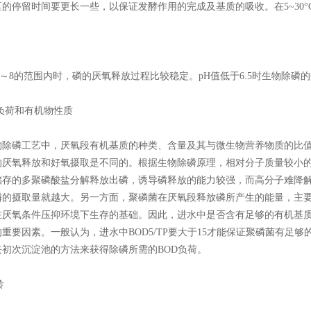
区的停留时间要更长一些，以保证发酵作用的完成及基质的吸收。在5~30
6～8的范围内时，磷的厌氧释放过程比较稳定。pH值低于6.5时生物除磷
OD负荷和有机物性质
除磷工艺中，厌氧段有机基质的种类、含量及其与微生物营养物质的比值(B
的厌氧释放和好氧摄取是不同的。根据生物除磷原理，相对分子质量较小的
储存的多聚磷酸盐分解释放出磷，诱导磷释放的能力较强，而高分子难降
磷的摄取量就越大。另一方面，聚磷菌在厌氧段释放磷所产生的能量，主要
在厌氧条件压抑环境下生存的基础。因此，进水中是否含有足够的有机基质
重要因素。一般认为，进水中BOD5/TP要大于15才能保证聚磷菌有足
去初次沉淀池的方法来获得除磷所需的BOD负荷。
龄