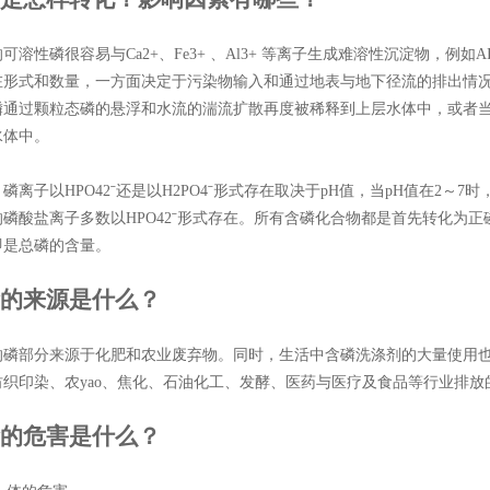
可溶性磷很容易与Ca2+、Fe3+ 、Al3+ 等离子生成难溶性沉淀物，例如
在形式和数量，一方面决定于污染物输入和通过地表与地下径流的排出情况
磷通过颗粒态磷的悬浮和水流的湍流扩散再度被稀释到上层水体中，或者
水体中。
磷离子以HPO42ˉ还是以H2PO4ˉ形式存在取决于pH值，当pH值在2～7时
磷酸盐离子多数以HPO42ˉ形式存在。所有含磷化合物都是首先转化为正磷酸
即是总磷的含量。
磷的来源是什么？
的磷部分来源于化肥和农业废弃物。同时，生活中含磷洗涤剂的大量使用
纺织印染、农yao、焦化、石油化工、发酵、医药与医疗及食品等行业排
磷的危害是什么？