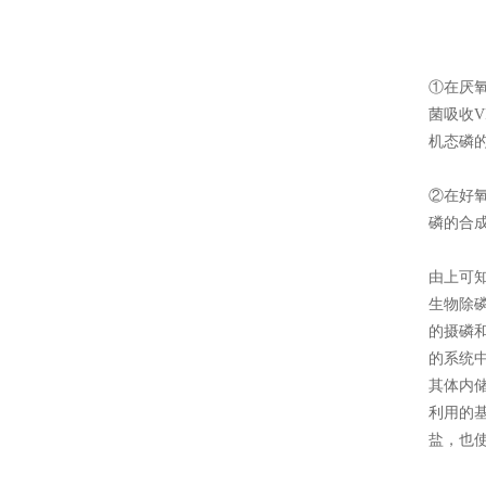
①在厌氧
菌吸收V
机态磷
②在好
磷的合
由上可
生物除磷
的摄磷
的系统
其体内
利用的
盐，也