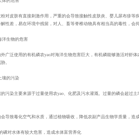
对人体的危害
衣粉对皮肤有直接刺激作用，严重的会导致接触性皮肤炎、婴儿尿布疹等疾
降解性差，易在环境中残留，对人、畜等脊椎动物具有相当高的毒性，会
对海洋生物的危害
内外广泛使用的有机磷农yao对海洋生物危害巨大，有机磷能够激活对虾
威胁。
对土壤的污染
壤的污染主要来源于过量使用农yao、化肥及污水灌溉。过量的磷会超过
的会导致毒化空气和水质，通过植物吸收，降低农副产品生物学质量，造成
过量的磷对水体有较大危害，造成水体富营养化