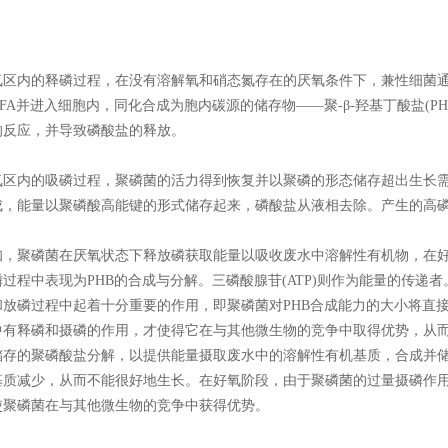
区内的释磷过程，在没有溶解氧和硝态氮存在的厌氧条件下，兼性细菌通过发
FA并进入细胞内，同化合成为胞内碳源的储存物——聚-β-羟基丁酸盐(
的反应，并导致磷酸盐的释放。
氧区内的吸磷过程，聚磷菌的活力得到恢复并以聚磷的形态储存超出生长需
成，能量以聚磷酸高能键的形式储存起来，磷酸盐从液相去除。产生的高
知，聚磷菌在厌氧状态下释放磷获取能量以吸收废水中溶解性有机物，在
过程中表现为PHB的合成与分解。三磷酸腺苷(ATP)则作为能量的传递
和放磷过程中起着十分重要的作用，即聚磷菌对PHB合成能力的大小将直
中有释磷和摄磷的作用，才使得它在与其他微生物的竞争中取得优势，从
储存的聚磷酸盐分解，以提供能量摄取废水中的溶解性有机基质，合成并储
基质减少，从而不能很好地生长。在好氧阶段，由于聚磷菌的过量摄磷作
使聚磷菌在与其他微生物的竞争中获得优势。