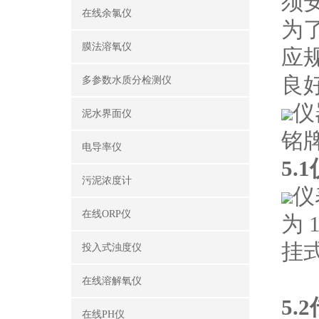
须
在线余氯仪
为
膜法溶氧仪
应
良
多参数水质分检测仪
仪
泥水界面仪
铭
电导率仪
5.
污泥浓度计
仪
在线ORP仪
为
挂
投入式浊度仪
图
在线溶解氧仪
5
在线PH仪