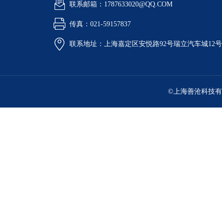
联系邮箱：1787633020@QQ.COM
传真：021-59157837
联系地址：上海嘉定区安悦路92号瑞立汽车城12
©上海善沧科技有