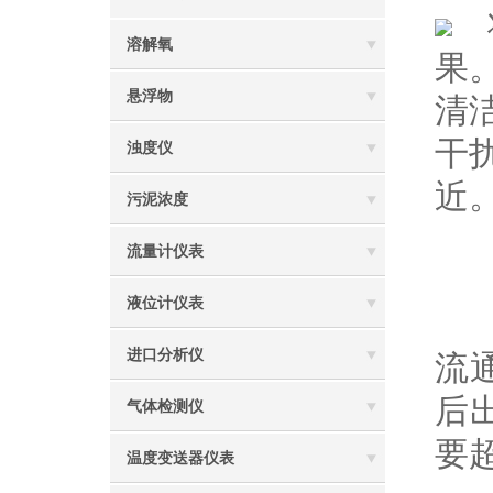
将
溶解氧
果
悬浮物
清
干
浊度仪
近
污泥浓度
流量计仪表
液位计仪表
图
进口分析仪
流
后
气体检测仪
要
温度变送器仪表