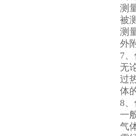
测
被
测
外
7
无
过
体
8
一
气