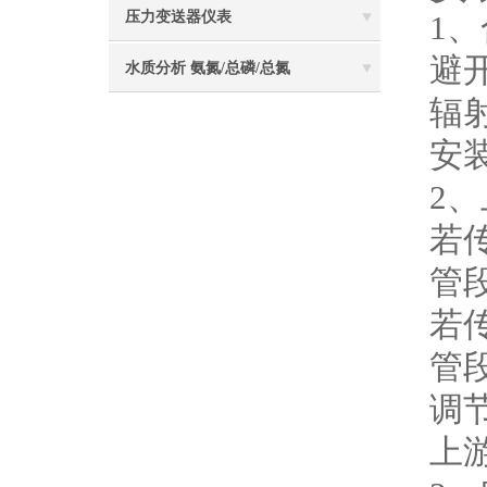
压力变送器仪表
1
避
水质分析 氨氮/总磷/总氮
辐
安
2
若
管段
若
管段
调
上