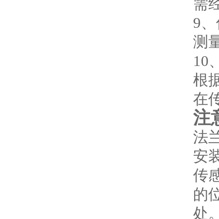
需
9
测
1
根
在
注
法
安
传
的
处