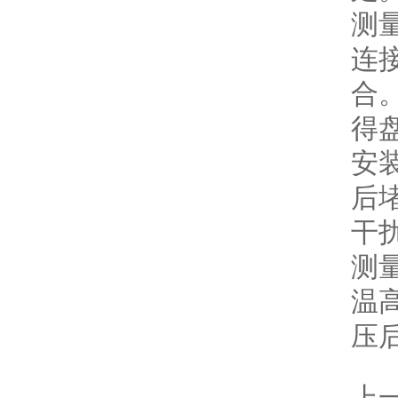
测
连
合
得
安
后
干
测
温
压
上