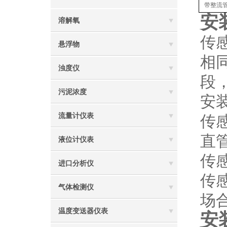
带整流
安
溶解氧
​
悬浮物
相
浊度仪
段
污泥浓度
​
流量计仪表
​
​
液位计仪表
传
进口分析仪
传
气体检测仪
场
温度变送器仪表
安