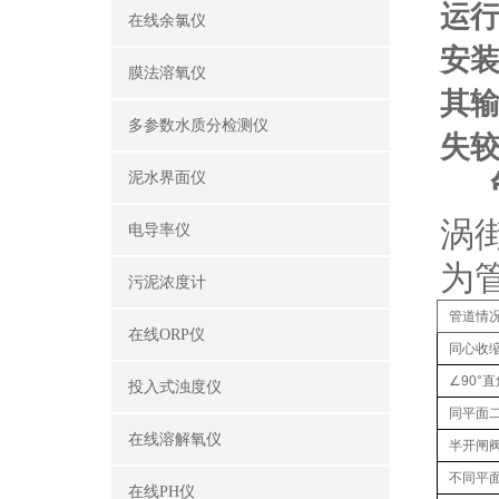
运
在线余氯仪
安
膜法溶氧仪
其输
多参数水质分检测仪
失
管
泥水界面仪
涡
电导率仪
为
污泥浓度计
管道情
在线ORP仪
同心收缩
∠90°
直
投入式浊度仪
同平面
在线溶解氧仪
半开闸阀
不同平
在线PH仪