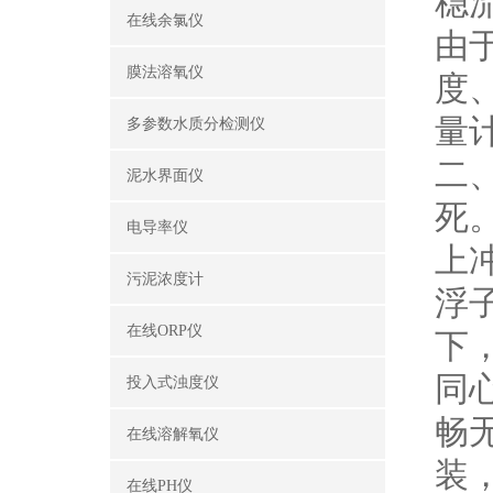
稳
在线余氯仪
由
膜法溶氧仪
度
量
多参数水质分检测仪
二
泥水界面仪
死
电导率仪
上
污泥浓度计
浮
在线ORP仪
下
同
投入式浊度仪
畅
在线溶解氧仪
装
在线PH仪