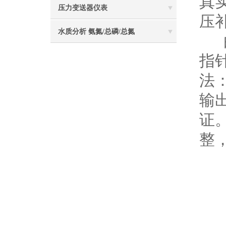
真
压力变送器仪表
压
水质分析 氨氮/总磷/总氮
由
指
法
输
证
整