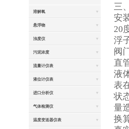
三
溶解氧
安
悬浮物
2
浮
浊度仪
阀
污泥浓度
直
流量计仪表
液
液位计仪表
表
进口分析仪
状
量
气体检测仪
换
温度变送器仪表