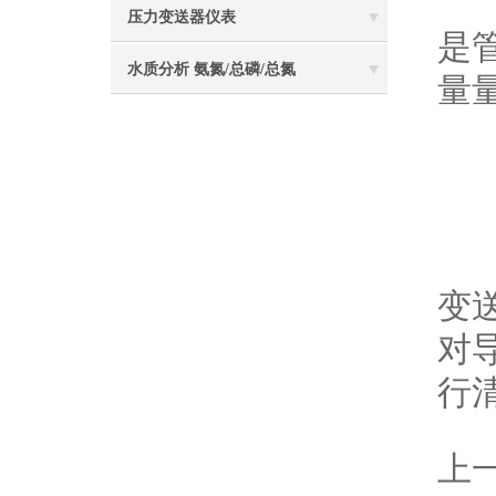
出
压力变送器仪表
是
水质分析 氨氮/总磷/总氮
量
三
这
变
对
行
上