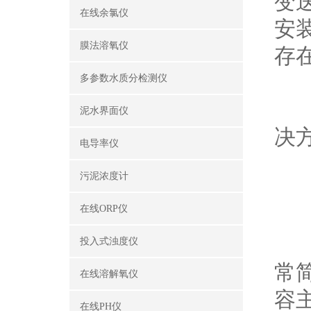
变
在线余氯仪
安
膜法溶氧仪
存
多参数水质分检测仪
下
泥水界面仪
决
电导率仪
污泥浓度计
一
在线ORP仪
无
投入式浊度仪
常
在线溶解氧仪
容
在线PH仪