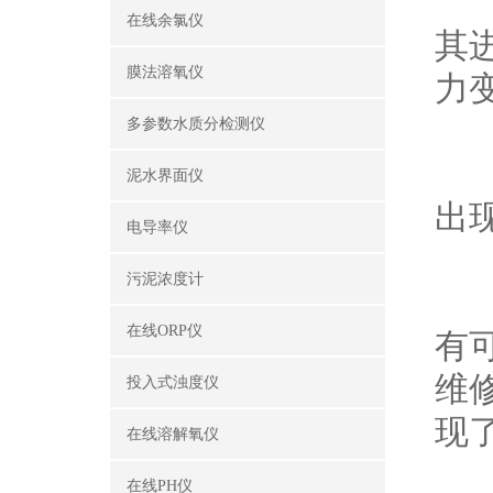
首
在线余氯仪
其
膜法溶氧仪
力
多参数水质分检测仪
第
泥水界面仪
出
电导率仪
污泥浓度计
第
在线ORP仪
有
维
投入式浊度仪
现
在线溶解氧仪
在线PH仪