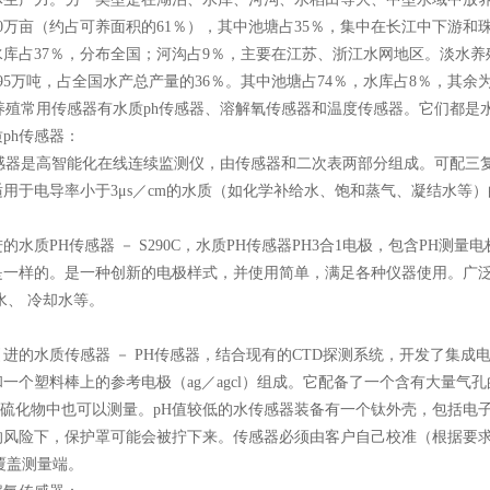
00万亩（约占可养面积的61％），其中池塘占35％，集中在长江中下游
库占37％，分布全国；河沟占9％，主要在江苏、浙江水网地区。淡水养殖
95万吨，占全国水产总产量的36％。其中池塘占74％，水库占8％，其
殖常用传感器有水质ph传感器、溶解氧传感器和温度传感器。它们都是水
ph传感器：
感器是高智能化在线连续监测仪，由传感器和二次表两部分组成。可配三
用于电导率小于3μs／cm的水质（如化学补给水、饱和蒸气、凝结水等）
的水质PH传感器 － S290C，水质PH传感器PH3合1电极，包含PH测
是一样的。是一种创新的电极样式，并使用简单，满足各种仪器使用。广泛应
水、 冷却水等。
进的水质传感器 － PH传感器，结合现有的CTD探测系统，开发了集成
一个塑料棒上的参考电极（ag／agcl）组成。它配备了一个含有大量气
S和硫化物中也可以测量。pH值较低的水传感器装备有一个钛外壳，包括电
的风险下，保护罩可能会被拧下来。传感器必须由客户自己校准（根据要求
并覆盖测量端。