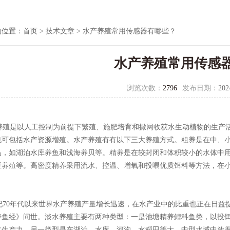
的位置：
首页
>
技术文章
> 水产养殖常用传感器有哪些？
水产养殖常用传感
浏览次数：
2796
发布日期：
202
殖是以人工控制为前提下繁殖、施肥培育和撒网收获水生动植物的生产活
也可包括水产资源增殖。水产养殖有有以下三大养殖方式。粗养是在中、
品，如湖泊水库养鱼和浅海养贝等。精养是在较封闭和体积较小的水体中
栏养殖等。高密度精养采用流水、控温、增氧和投喂优质饵料等方法，在
纪70年代以来世界水产养殖产量增长迅速，在水产业中的比重也正在日益提
养鱼经》问世。淡水养殖主要有两种类型：一是池塘精养鲤科鱼类，以投
体生产力。另一类型是在湖泊、水库、河沟、水稻田等大、中型水域中放养