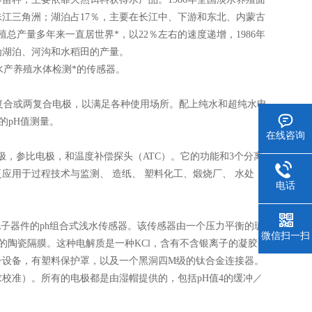
和珠江三角洲；湖泊占17％，主要在长江中、下游和东北、内蒙古
总产量多年来一直居世界*，以22％左右的速度递增，1986年
余为湖泊、河沟和水稻田的产量。
产养殖水体检测*的传感器。
复合或两复合电极，以满足各种使用场所。配上纯水和超纯水电
的pH值测量。
在线咨询
量电极，参比电极，和温度补偿探头（ATC）。它的功能和3个分离
用于过程技术与监测、 造纸、 塑料化工、煅烧厂、 水处
电话
电子器件的ph组合式浅水传感器。该传感器由一个压力平衡的玻
微信扫一扫
孔的陶瓷隔膜。这种电解质是一种KCl，含有不含银离子的凝胶，
子设备，有塑料保护罩，以及一个黑洞四M级的钛合金连接器。
校准）。所有的电极都是由湿帽提供的，包括pH值4的缓冲／