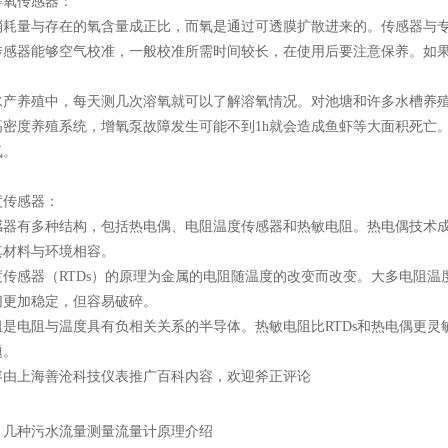
解氧传感器：
消耗量与存在的氧含量成正比，而氧是通过可透膜扩散进来的。传感器与
传感器能够空气校准，一般校准所需时间较长，在使用后要注意保养。如
。
水产养殖中，每天测几次溶氧就可以了解溶氧情况。对池塘和许多水槽养殖
高密度养殖系统，增氧泵故障发生可能不到1h就会造成鱼虾等大面积死亡
氧。
度传感器：
感器有多种结构，包括热电偶、电阻温度传感器和热敏电阻。热电偶技术
其材料与环境相容。
度传感器（RTDs）的原理为金属的电阻随温度的改变而改变。大多电阻温
切更加稳定，但容易破碎。
阻是电阻与温度具有负相关关系的半导体。热敏电阻比RTDs和热电偶更
题。
容由上海善沧科技仪表推广百科内容，欢迎斧正评论
：
几种污水流量测量流量计原理介绍