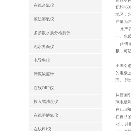
在线余氯仪
积约46
地区；水
膜法溶氧仪
产量为2
水产养
多参数水质分检测仪
一、水质
ph传
泥水界面仪
极，可适
电导率仪
美国引进
的电极
污泥浓度计
理、 污
在线ORP仪
从德国引
投入式浊度仪
璃电极和
在H2
在线溶解氧仪
在自己
kcl，
在线PH仪