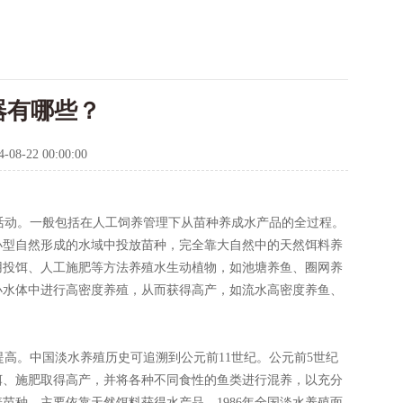
器有哪些？
4-08-22 00:00:00
动。一般包括在人工饲养管理下从苗种养成水产品的全过程。
小型自然形成的水域中投放苗种，完全靠大自然中的天然饵料养
用投饵、人工施肥等方法养殖水生动植物，如池塘养鱼、圈网养
小水体中进行高密度养殖，从而获得高产，如流水高密度养鱼、
高。中国淡水养殖历史可追溯到公元前11世纪。公元前5世纪
饵、施肥取得高产，并将各种不同食性的鱼类进行混养，以充分
苗种，主要依靠天然饵料获得水产品。1986年全国淡水养殖面