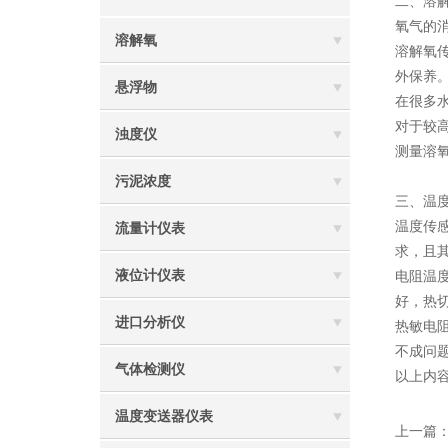
二、溶
氧气的
溶解氧
溶解氧
外保养
悬浮物
在很多
对于较
浊度仪
测量溶
污泥浓度
三、温
温度传
流量计仪表
求，且
液位计仪表
电阻温
好，热
进口分析仪
热敏电
不成问
气体检测仪
以上内
温度变送器仪表
上一篇