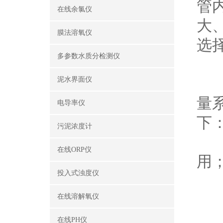
管
在线余氯仪
大
膜法溶氧仪
选
多参数水质分检测仪
电
泥水界面仪
量
电导率仪
下
污泥浓度计
1
在线ORP仪
用
投入式浊度仪
2
在线溶解氧仪
在线PH仪