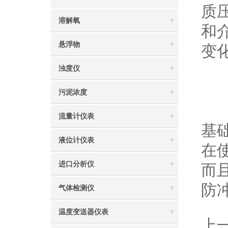
质
溶解氧
和
悬浮物
变
浊度仪
2
污泥浓度
不
流量计仪表
基
液位计仪表
在
进口分析仪
而
防
气体检测仪
温度变送器仪表
上