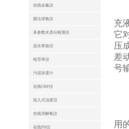
工
在线余氯仪
精
膜法溶氧仪
充
它
多参数水质分检测仪
压
泥水界面仪
差
电导率仪
号
污泥浓度计
在线ORP仪
使
1
投入式浊度仪
精
在线溶解氧仪
用
在线PH仪