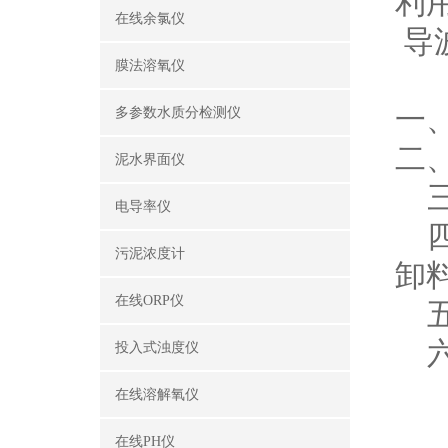
利
在线余氯仪
导
膜法溶氧仪
一
多参数水质分检测仪
二
泥水界面仪
三
电导率仪
四
污泥浓度计
卸
在线ORP仪
五
六
投入式浊度仪
在线溶解氧仪
在线PH仪