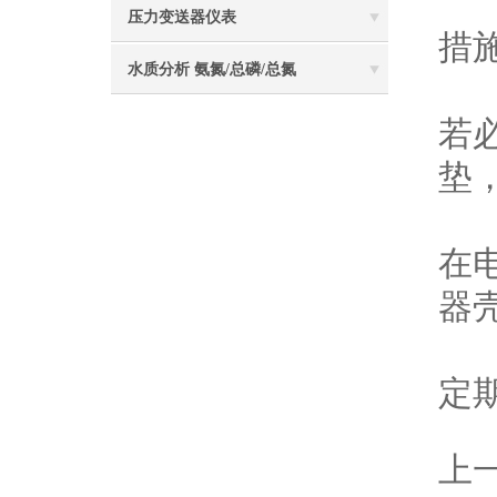
3
压力变送器仪表
措
水质分析 氨氮/总磷/总氮
4
若
垫
5
在
器
6
定
上