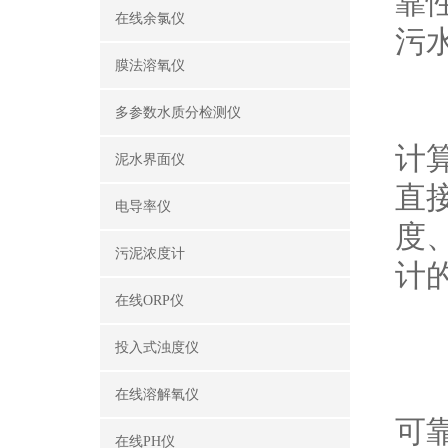
靠
在线余氯仪
污
膜法溶氧仪
产
多参数水质分检测仪
计
泥水界面仪
直
电导率仪
度
污泥浓度计
计
在线ORP仪
特
投入式浊度仪
1
在线溶解氧仪
可
在线PH仪