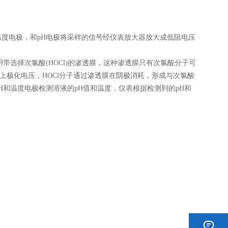
电极，和pH电极将采样的信号经仪表放大器放大成低阻电压
使用带选择次氯酸(HOCl)的渗透膜，这种渗透膜只有次氯酸分子可
加上极化电压，HOCl分子通过渗透膜在阴极消耗，形成与次氯酸
和温度电极检测溶液的pH值和温度，仪表根据检测到的pH和