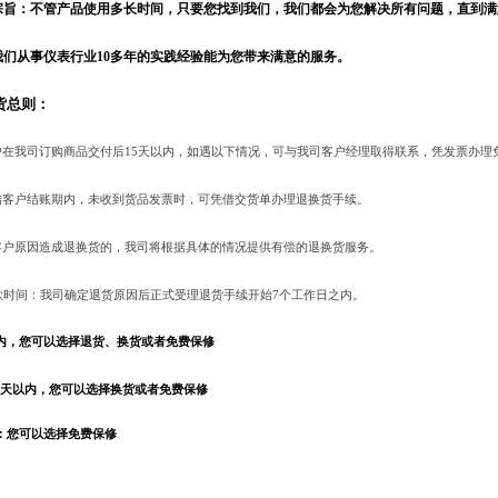
宗旨：不管产品使用多长时间，只要您找到我们，我们都会为您解决所有问题，直到满
我们从事
仪表
行业
10多年的实践经验能为
您
带来满意的服务。
货总则：
户在
我司
订购商品交付后
15天以内，如遇以下情况，可与
我司
客户
经理
取得联系，凭发票办理
结客户结账期内，未收到货品发票时，可凭借交货单办理退换货手续。
客户原因造成退换货的，
我司
将根据具体的情况提供有偿的退换货服务。
款时间：
我司
确定退货原因后正式受理退货手续开始
7个工作日之内。
内，您可以选择退货、换货或者免费保修
15天以内，
您可以选择换货或者免费保修
：您可以选择免费保修