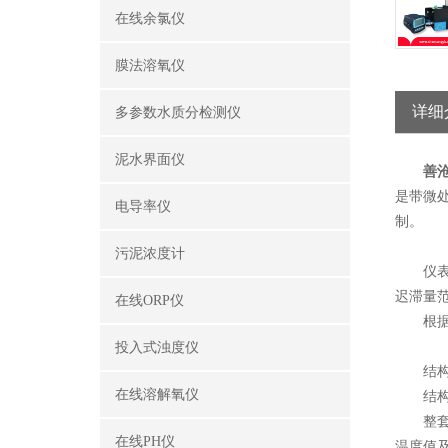
在线余氯仪
膜法溶氧仪
详细
多参数水质分检测仪
泥水界面仪
善
是带微
电导率仪
制。
污泥浓度计
仪表采
迟滞量范
在线ORP仪
根据用
投入式浊度仪
结构特
在线溶解氧仪
结构
整套测
在线PH仪
温度值