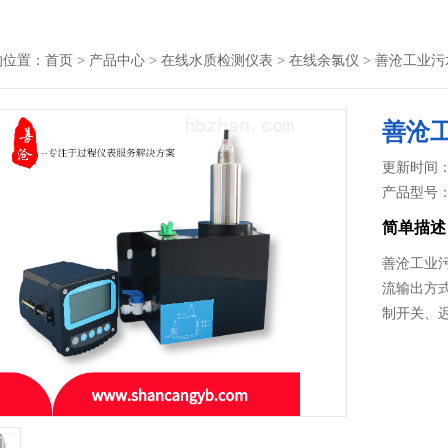
的位置：
首页
>
产品中心
>
在线水质检测仪表
>
在线余氯仪
> 善沧工业
善沧
更新时间： 20
产品型号
简单描述
善沧工业
流输出方
制开关、