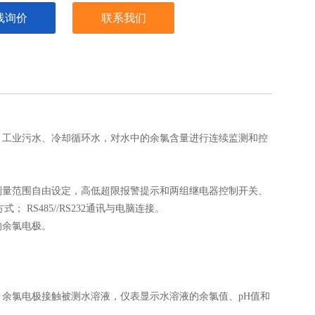
线询价
联系我们
、工业污水、冷却循环水，对水中的余氯含量进行连续监测和控
量范围自由设定，高低超限报警提示和两组继电器控制开关、
RS485//RS232通讯与电脑连接。
余氯电极。
氯电极接触被测水溶液，仪表显示水溶液的余氯值、pH值和