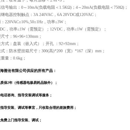
在常温下，每月漂移 < 2%F•S；
输出：0～10mA(负载电阻＜1.5KΩ)；4～20mA(负载电阻＜750Ω)；
器控制触点：3A 240VAC，6A 28VDC或120VAC；
0VAC±10%,50±1Hz，功率≤3W；
C，功率≤1W（需预定）；12VDC，功率≤1W（需预定）；
：96×96×130mm；
：盘装（嵌入式）；开孔 ：92×92mm；
防水壁挂箱尺寸：300(高)*200（宽）*167（深）mm；
：0.6kg；
海善沧有限公司供应的所有产品：
品质保
2
年
（
传感器电极易耗品除外
）
；
供电话咨询、指导安装调试等服务；
门指导安装、调试等事宜，只收取合理的差旅费用；
以免费上门指导安装、调试；