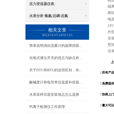
稳定性：
压力变送器仪表
隔离信号
两组继电
水质分析 氨氮/总磷/总氮
电源：22
24VD
相关文章
外型尺寸
RELEVANT ARTICLES
安装方式
壁挂式：
简单说明涡街流量计的故障排除方法
仪表重量
光电式液位开关的优点与缺点有哪些？
上
关于DTU和RTU的这些区别，你知道多少？
l
所有产
酸碱度计和电导率仪温度补偿器的原理和作用
l
免费提
l
协商上
水质采样仪器安装地点怎么选择
l
量大可
钙离子检测仪工作原理