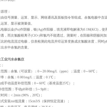
原理：
信号测量、运算、显示、网络通讯及面板指令等组成。余氯电极中含温度
入运算、显示被测量值。
以金(Pu)作阴极，银(Ag)作阳极，填充液即电解液为0.1M(KCl)，
透，而次氯酸根离子(ClO-)和氯均不能透过。测量时，在阳极和阴极间
正比的电流流过电极，仪表检测此电流并经运算变换成次氯酸浓度，同时pH
算出水中余氯的含量。
沧工业污水余氯仪
数：
：余氯（可设置）：0～20.00mg/L（ppm）；温度：0～60℃；
余氯：0.001mg/L；温度：0.1℃；
手动温度补偿范围：0～60℃（基准温度25℃）；
范围：手动pH补偿：5～9pH；
：< 2min (90%，20℃)；
装zui低流量：15cm3/S（保持恒定流速）；