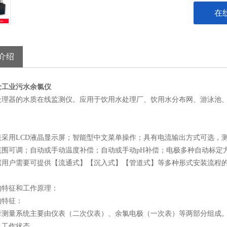
在
介绍
沧工业污水余氯仪
处理器的水质在线监测仪。应用于饮用水处理厂、饮用水分布网、游泳池
用LCD液晶显示屏；智能型中文菜单操作；具有电流输出方式可选，测
围可调；自动或手动温度补偿；自动或手动pH补偿；电极多种自动标定方式； 
户需要可提供【流通式】【沉入式】【管道式】等多种形式安装流程的
征和工作原理：
特征：
量系统主要由仪表（二次仪表）、余氯电极（一次表）等两部分组成。余
及工作状态。