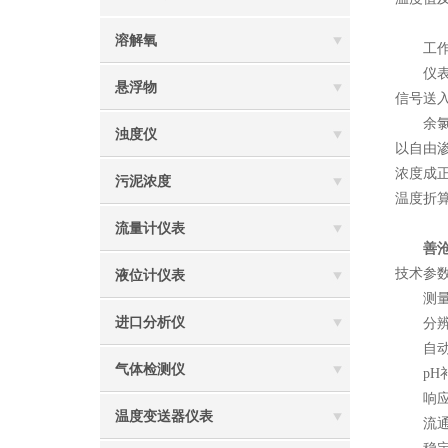
溶解氧
工作
仪表由
悬浮物
信号送
余氯电极
浊度仪
以自由渗
浓度成
污泥浓度
温度折
流量计仪表
善
技术参
液位计仪表
测量范围
进口分析仪
分辨率：
自动或
气体检测仪
pH补偿
响应时间
温度变送器仪表
流通式安