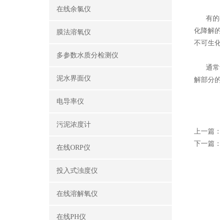
在线余氯仪
有的有
化降解
膜法溶氧仪
不可生
多参数水质分检测仪
通常认
泥水界面仪
解部分
电导率仪
污泥浓度计
上一篇
下一篇
在线ORP仪
投入式浊度仪
在线溶解氧仪
在线PH仪