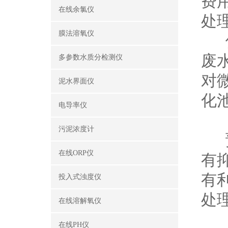
费
在线余氯仪
处
膜法溶氧仪
但
废
多参数水质分检测仪
对
泥水界面仪
化
电导率仪
污泥浓度计
预
在线ORP仪
有
有
投入式浊度仪
处
在线溶解氧仪
在线PH仪