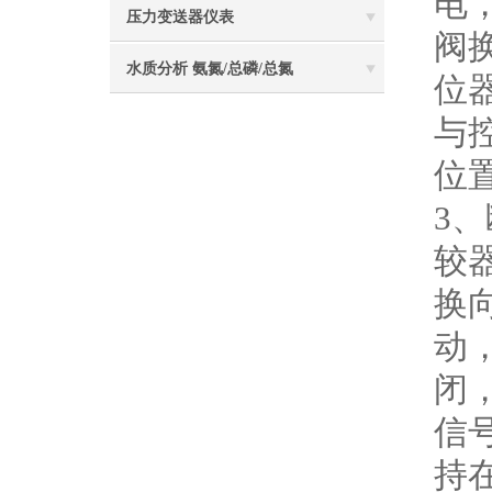
电
压力变送器仪表
阀
水质分析 氨氮/总磷/总氮
位
与
位
3
较
换
动
闭
信
持