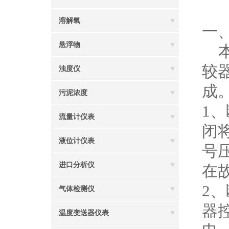
溶解氧
一
悬浮物
本
较
浊度仪
成
污泥浓度
1
流量计仪表
闭
液位计仪表
号
进口分析仪
在
2
气体检测仪
器
温度变送器仪表