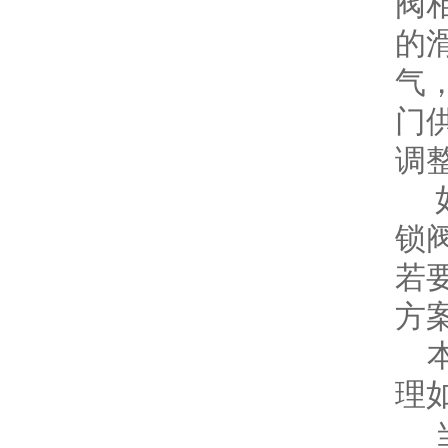
阀
的
气
门
调
如
锁
若
方
本
理
当