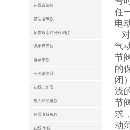
号
在线余氯仪
任
膜法溶氧仪
电
对
多参数水质分检测仪
气
泥水界面仪
节
电导率仪
的
污泥浓度计
闭
在线ORP仪
浅
节
投入式浊度仪
求
在线溶解氧仪
动
在线PH仪